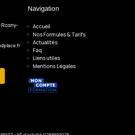
Navigation
0 Rosny-
Accueil
Nos Formules & Tarifs
Actualités
dplace.fr
Faq
Liens utiles
Mentions Légales
 8553Z – N° d’activité 11788659278