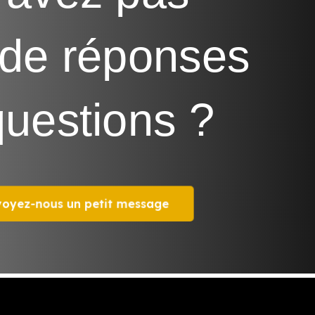
 de réponses
questions ?
voyez-nous un petit message