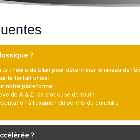
quentes
lassique ?
e : heure de bilan pour déterminer le niveau de l’é
r le forfait choisi
ur notre plateforme
ive de A à Z. On s’occupe de tout !
ésentation à l’examen du permis de conduire
ccélérée ?