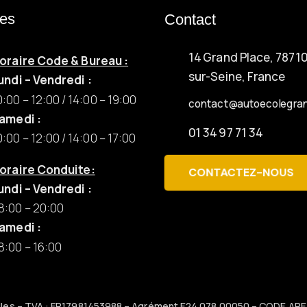
res
Contact
14 Grand Place, 7871
oraire Code & Bureau :
sur-Seine, France
undi – Vendredi :
0:00 – 12:00 / 14:00 – 19:00
contact@autoecolegran
amedi :
01 34 97 71 34
0:00 – 12:00 / 14:00 – 17:00
oraire Conduite:
CONTACTEZ-NOUS
undi – Vendredi :
8:00 – 20:00
amedi :
8:00 – 16:00
sailles – TVA : FR17981453988 – Agrément E24 078 00050 – CODE APE