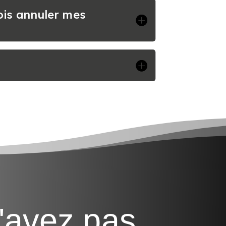
dois annuler mes
'avez pas