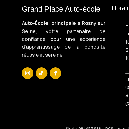
Horai
Grand Place Auto-école
Auto-École principale à Rosny sur
H
Seine
, votre partenaire de
L
confiance pour une expérience
1
d’apprentissage de la conduite
S
réussie et sereine.
1
H
L
0
S
0
Siret : 981 453 988 – RCS : Ver