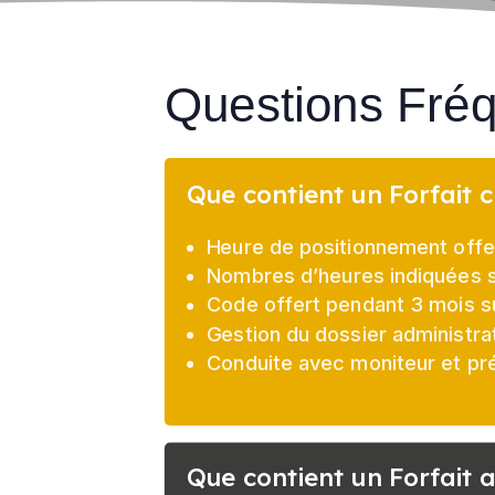
Questions Fré
Que contient un Forfait c
Heure de positionnement offert
Nombres d’heures indiquées su
Code offert pendant 3 mois s
Gestion du dossier administrat
Conduite avec moniteur et pr
Que contient un Forfait a