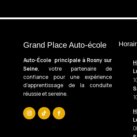
Horai
Grand Place Auto-école
Auto-École principale à Rosny sur
H
Seine
, votre partenaire de
L
confiance pour une expérience
1
d’apprentissage de la conduite
S
réussie et sereine.
1
H
L
0
S