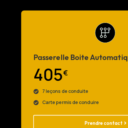
Passerelle Boite Automatiq
405
€
7 leçons de conduite

Carte permis de conduire

Prendre contact