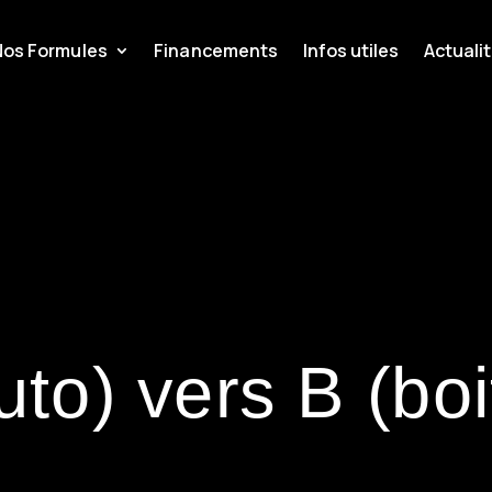
Nos Formules
Financements
Infos utiles
Actuali
uto) vers B (bo