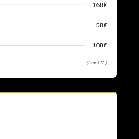
160€
58€
100€
(Prix TTC)